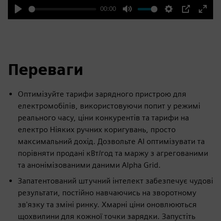
00:00
Play
Mute
Settings
PIP
Enter
fulls
Переваги
Оптимізуйте тарифи зарядного пристрою для
електромобілів, використовуючи попит у режимі
реального часу, ціни конкурентів та тарифи на
електро Ніяких ручних коригувань, просто
максимальний дохід. Дозвольте AI оптимізувати та
порівняти продані кВт/год та маржу з агрегованими
та анонімізованими даними Alpha Grid.
Запатентований штучний інтелект забезпечує чудові
результати, постійно навчаючись на зворотному
зв'язку та зміні ринку. Хмарні ціни оновлюються
щохвилини для кожної точки зарядки. Запустіть