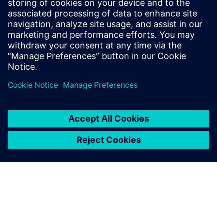
приймайте кращі та швидші рішення за
допомогою точного огляду попиту, потужності та
фінансових показників на сайті Alpha Grid.