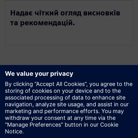
Надає чіткий огляд висновків
та рекомендацій.
Ресурси й супутні
продукти
Передумови