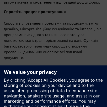
автоматизувати оновлення у відповідній дошці форм.
Спростіть процес проектування
Спростіть управління проектами та процесами, зміну
дизайну, міжорганізаційну комунікацію та інтеграцію з
процесами висхідного та нижнього потоку за
допомогою магістралі, орієнтованої на дані. Функція
багаторазового перегляду спрощує створення
креслень і динамічно оновлює всі пов'язані
документи.
Економте час і зусилля
Маніпулюйте пакетами, щоб
зменшити час, необхідний для створення складних
макетів панелей. Визначте проблеми та застосовуйте
найкращі практики за допомогою автоматизованої
перевірки правил проектування. Функції управління
даними спрощують керування версіями та усувають
помилки транскрипції, характерні для традиційних