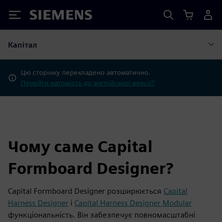
Siemens
Капітал
Цю сторінку перекладено автоматично.
Перейти натомість до англійської версії?
Чому саме Capital
Formboard Designer?
Capital Formboard Designer розширюється
Capital
Harness Designer
і
Capital Harness Designer Modular
функціональність. Він забезпечує повномасштабні