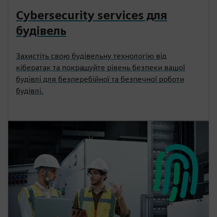
Cybersecurity services для
будівель
Захистіть свою будівельну технологію від
кібератак та покращуйте рівень безпеки вашої
будівлі для безперебійної та безпечної роботи
будівлі.