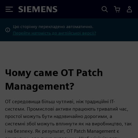
Siemens
Цю сторінку перекладено автоматично.
Перейти натомість до англійської версії?
Чому саме OT Patch
Management?
ОТ середовища більш чутливі, ніж традиційні ІТ-
системи. Промислові активи працюють тривалий час,
простої можуть бути надзвичайно дорогими, а
системні збої можуть вплинути як на виробництво, так
і на безпеку. Як результат, OT Patch Management є