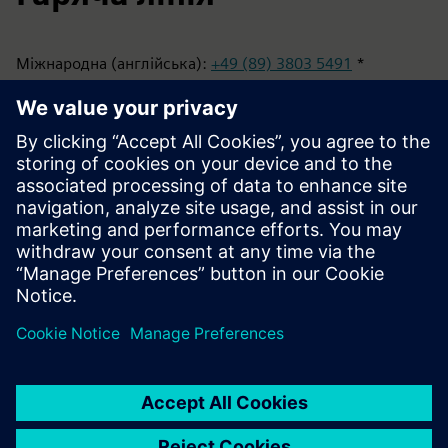
Міжнародна (англійська):
+49 (89) 3803 5491
*
Німеччина (німецька):
+49 (800) 225 53 36
**
* Плата залежить від постачальника послуг та країни/
регіону
** Безкоштовно з німецьких стаціонарних та мобільних
мереж; абоненти з-за кордону, будь ласка,
використовуйте міжнародний номер.