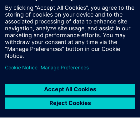
даних
Визначте необхідні джерела даних та виконайте
структурований аналіз для підтримки прийняття
обґрунтованих рішень.