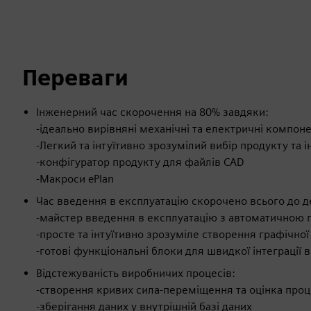
Переваги
Інженерний час скорочення на 80% завдяки:
-ідеально вирівняні механічні та електричні компоне
-Легкий та інтуїтивно зрозумілий вибір продукту та
-конфігуратор продукту для файлів CAD
-Макроси ePlan
Час введення в експлуатацію скорочено всього до д
-майстер введення в експлуатацію з автоматичною
-просте та інтуїтивно зрозуміле створення графічно
-готові функціональні блоки для швидкої інтеграції 
Відстежуваність виробничих процесів:
-створення кривих сила-переміщення та оцінка про
-зберігання даних у внутрішній базі даних