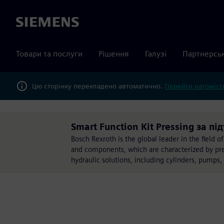
Siemens
Товари та послуги
Рішення
Галузі
Партнерсь
Цю сторінку перекладено автоматично.
Перейти натомість
Smart Function Kit Pressing за п
Bosch Rexroth is the global leader in the field o
and components, which are characterized by prec
hydraulic solutions, including cylinders, pumps,