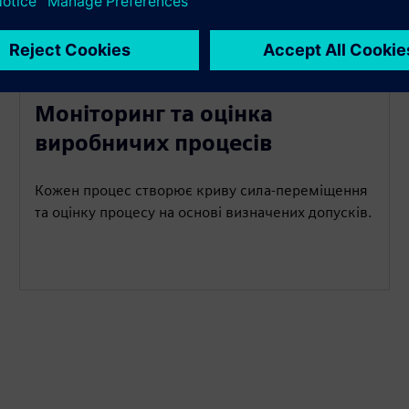
Моніторинг та оцінка
виробничих процесів
Кожен процес створює криву сила-переміщення
та оцінку процесу на основі визначених допусків.