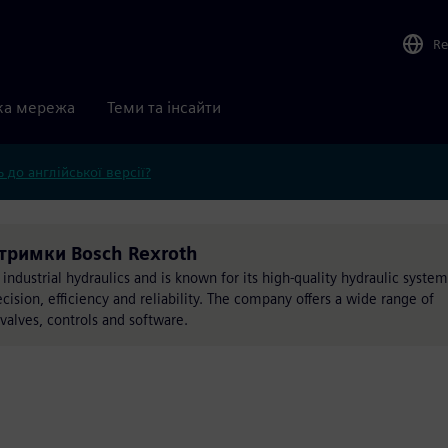
Re
ка мережа
Теми та інсайти
 до англійської версії?
ідтримки Bosch Rexroth
f industrial hydraulics and is known for its high-quality hydraulic system
ision, efficiency and reliability. The company offers a wide range of
 valves, controls and software.