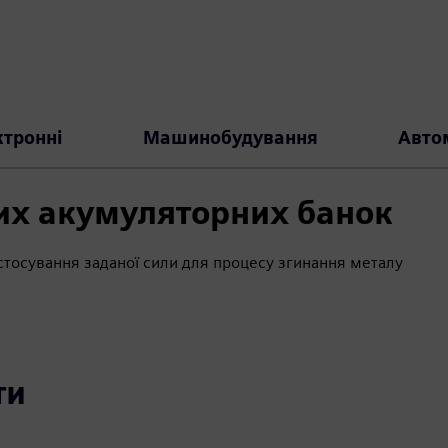
ктронні
Машинобудування
Авто
их акумуляторних банок
стосування заданої сили для процесу згинання металу
ти