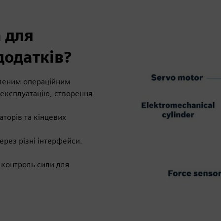
 для
додатків?
вленим операційним
експлуатацію, створення
аторів та кінцевих
через різні інтерфейси.
контроль сили для