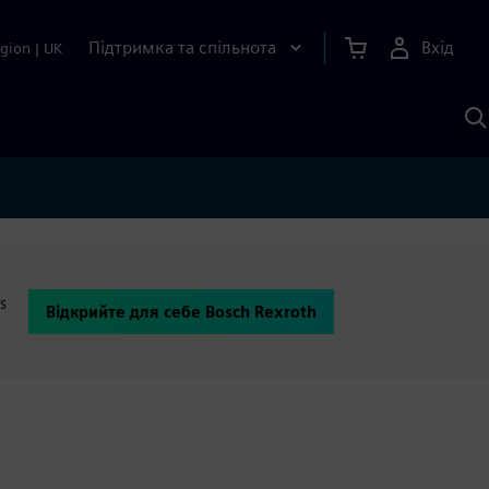
Підтримка та спільнота
Вхід
gion
|
UK
П
д
Ш
s
Відкрийте для себе Bosch Rexroth