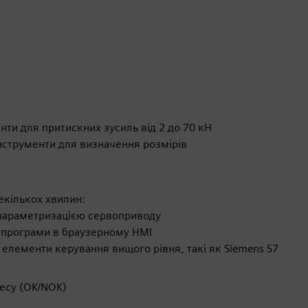
нти для притискних зусиль від 2 до 70 кН
 інструменти для визначення розмірів
екількох хвилин:
 параметризацією сервоприводу
ї програми в браузерному HMI
в елементи керування вищого рівня, такі як Siemens S7
цесу (OK/NOK)