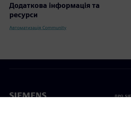
Додаткова інформація та
ресурси
Автоматизація Community
ПРО SI
Про на
Лідерс
Новини 