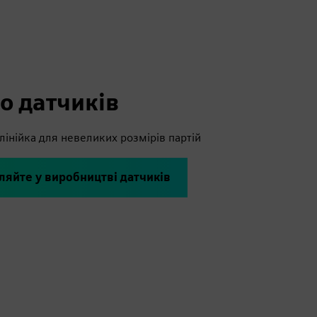
о датчиків
лінійка для невеликих розмірів партій
ляйте у виробництві датчиків