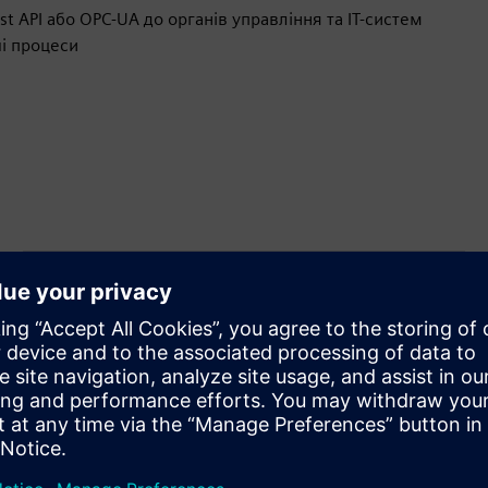
 API або OPC-UA до органів управління та IT-систем
чі процеси