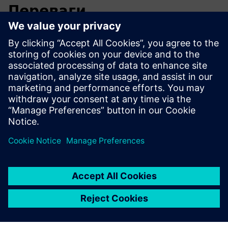
Переваги
нижчі витрати на ліцензію
поліпшена безпека
зниження експлуатаційних витрат
самонавчання
покращений комплаєнс