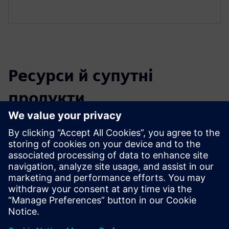
Ресурси й супутні
продукти
Додаткова інформація та ресурси
Консалтинг BIM Facility AG (лише німецька мова)
Передумови