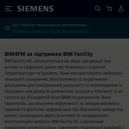
Siemens
Цю сторінку перекладено автоматично.
Перейти натомість до англійської версії?
BIM4FM за підтримки BIM Facility
BIM Facility AG спеціалізується на зборі інформації про
активи та цифрових даних про близнюки з існуючої
інфраструктури та будівель. Вони використовують найновіші
технології сканування, безпілотників та геодезичних
досліджень для вимірювання реальності та перетворення та
підтримки цих даних за допомогою штучного інтелекту та як
послуги до 3D-моделей (Scan2BIM) та документів. Вони
гарантують, що власники нерухомості та заводів матимуть
важливі та фактичні цифрові дані про близнюків завжди під
рукою, покращують вартість активів та заощаджують
експлуатаційні витрати. BIM Facility AG є дочірньою
компанією Geoterra Group, інженерно-геодезичної компанії з