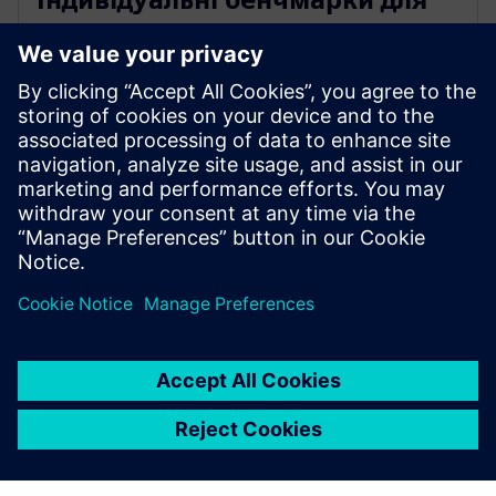
порівняння KPI з цільовими
значеннями
Редактор формул можна використовувати для
обчислення власних KPI та моніторингу та
порівняння їх на постійній основі.