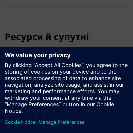
Ресурси й супутні
продукти
Додаткова інформація та ресурси
Цифрові рішення в компанії Atos
Виробництво - Atos
Практика Атос - Індустрія 360