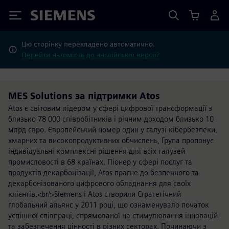
Siemens
Цю сторінку перекладено автоматично.
Перейти натомість до англійської версії?
MES Solutions за підтримки Atos
Atos є світовим лідером у сфері цифрової трансформації з
близько 78 000 співробітників і річним доходом близько 10
млрд євро. Європейський номер один у галузі кібербезпеки,
хмарних та високопродуктивних обчислень, Група пропонує
індивідуальні комплексні рішення для всіх галузей
промисловості в 68 країнах. Піонер у сфері послуг та
продуктів декарбонізації, Atos прагне до безпечного та
декарбонізованого цифрового обладнання для своїх
клієнтів.<br/>Siemens і Atos створили Стратегічний
глобальний альянс у 2011 році, що ознаменувало початок
успішної співпраці, спрямованої на стимулювання інновацій
та забезпечення цінності в різних секторах. Починаючи з