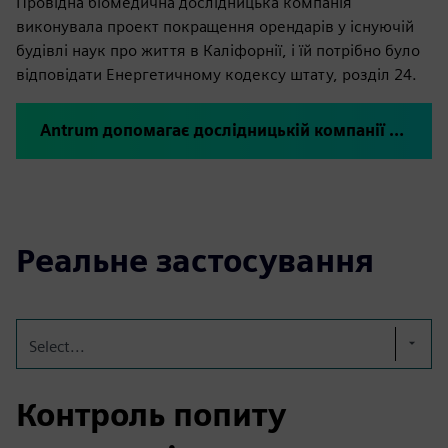
Провідна біомедична дослідницька компанія
виконувала проект покращення орендарів у існуючій
будівлі наук про життя в Каліфорнії, і їй потрібно було
відповідати Енергетичному кодексу штату, розділ 24.
Antrum допомагає дослідницькій компанії BioMed досягти Compliance та енергооптимізації
Реальне застосування
Select...
Контроль попиту