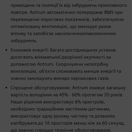
приміщень та ізоляції їх від забруднень припливного
повітря. Antrum автоматично попереджає BMS при
перевищенні порогових показників, забезпечуючи
оптимізовану вентиляцію, що зменшує ризик
впливу та запобігає накопиченню/накопиченню
забруднень.
Економія енергії: Багато дослідницьких установ
досягають мінімальної дворічної окупності за
допомогою Antrum. Скорочуючи непотрібну
вентиляцію, об'єкти споживають менше енергії та
значно зменшують викиди парникових газів.
Спрощене обслуговування: Antrum знижує загальну
вартість володіння на 45% - 60% протягом 20 років.
Наше рішення використовує 6% пристроїв,
необхідних традиційним настінним датчикам,
використовує одну рухому частину та дозволяє
калібрувати до 16 просторів менш ніж за 60 секунд,
що значно спрощує технічне обслуговування.