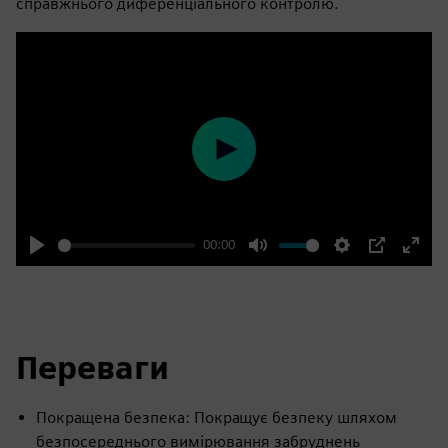
справжнього диференціального контролю.
Play
00:00
Play
Mute
Settings
PIP
Enter
fulls
Переваги
Покращена безпека: Покращує безпеку шляхом
безпосереднього вимірювання забруднень