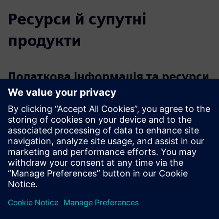
Ресурси й супутні
продукти
Додаткова інформація та ресурси
Докладніше
Демо-посилання
Передумови
Конкретні питання або потреба в підтримці з певними
областями ланцюга процесів AM