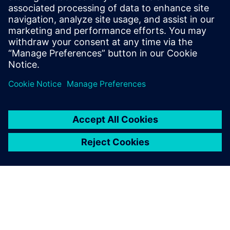
виявляє непередбачувані зміни параметрів, такі як
підвищені межі сигналізації тиску, допомагаючи
операторам запобігти збоям обладнання та
забезпечуючи безпечне та надійне виробництво.