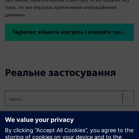
тому, як ми керуємо критичними операційними
даними».
TagSense: візьміть контроль і опануйте свої промислові дані
Реальне застосування
Select...
Безпечні операції
TagSense відстежує критичні пороги між ПЛК і DCS. Він