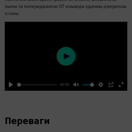
зміни та попереджаючи ОТ команди єдиним джерелом
істини.
Play
00:00
Play
Mute
Settings
PIP
Enter
fulls
Переваги