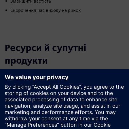
Зменшити вартість
Скорочення час виходу на ринок
Ресурси й супутні
продукти
Додаткова інформація та ресурси
Перегляньте наші цифрові рішення
Передумови
Жоден