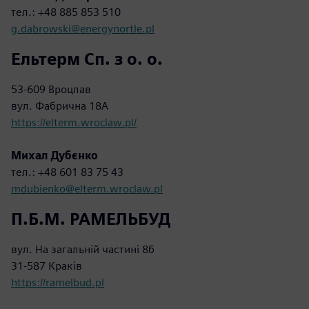
тел.: +48 885 853 510
g.dabrowski@energynortle.pl
Ельтерм Сп. з о. о.
53-609 Вроцлав
вул. Фабрична 18А
https://elterm.wroclaw.pl/
Михал Дубєнко
тел.: +48 601 83 75 43
mdubienko@elterm.wroclaw.pl
П.Б.М. РАМЕЛЬБУД
вул. На загальній частині 8б
31-587 Краків
https://ramelbud.pl