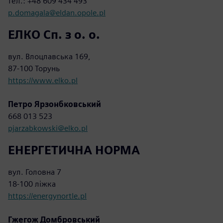
тел.: +48 609 434 493
p.domagala@eldan.opole.pl
ЕЛКО Сп. з о. о.
вул. Влоцлавська 169,
87-100 Торунь
https://www.elko.pl
Петро Ярзонбковський
668 013 523
pjarzabkowski@elko.pl
ЕНЕРГЕТИЧНА НОРМА
вул. Головна 7
18-100 ліжка
https://energynortle.pl
Гжегож Домбровський