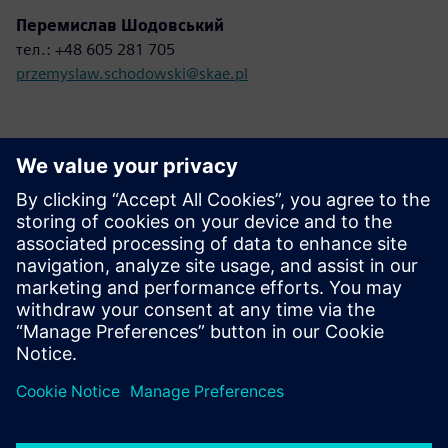
Перемислав Шодовський
тел.: +48 605 281 705
przemyslaw.schodowski@skae.pl
Зв'яжіться з нами