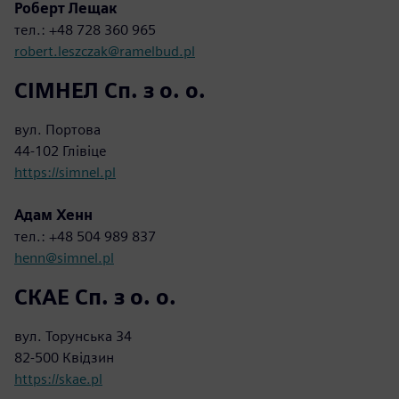
Роберт Лещак
тел.: +48 728 360 965
robert.leszczak@ramelbud.pl
СІМНЕЛ Сп. з о. о.
вул. Портова
44-102 Глівіце
https://simnel.pl
Адам Хенн
тел.: +48 504 989 837
henn@simnel.pl
СКАЕ Сп. з о. о.
вул. Торунська 34
82-500 Квідзин
https://skae.pl