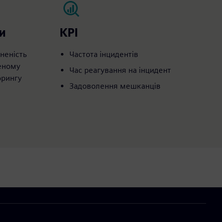
и
KPI
неність
Частота інцидентів
еному
Час реагування на інцидент
орингу
Задоволення мешканців