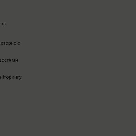
 за
факторною
ивостями
ніторингу