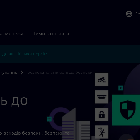
Re
ка мережа
Теми та інсайти
 до англійської версії?
окупантів
Безпека та стійкість до безпеки
ть до
х заходів безпеки, безпеки та