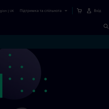
Підтримка та спільнота
Вхід
gion
|
UK
П
д
Ш