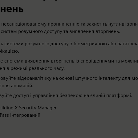
гнень
 несанкціонованому проникненню та захистіть чутливі зони
систем розумного доступу та виявлення вторгнень.
ть системи розумного доступу з біометричною або багато
ікацією.
те системи виявлення вторгнень із сповіщеннями та можл
ня в режимі реального часу.
овуйте відеоаналітику на основі штучного інтелекту для мо
ення аномалій.
зуйте доступ і управління безпекою на єдиній платформі.
uilding X Security Manager
iPass інтегрований