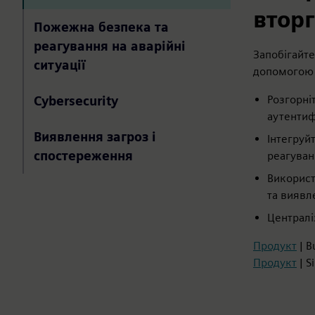
втор
Пожежна безпека та
реагування на аварійні
Запобігайте
ситуації
допомогою 
Розгорні
Cybersecurity
аутентиф
Виявлення загроз і
Інтегруй
спостереження
реагуван
Використ
та виявл
Централі
Продукт
| B
Продукт
| S