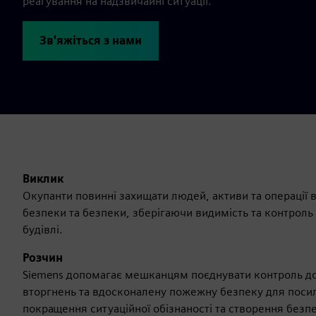
реагування на надзвичайні ситуації.
Зв'яжіться з нами
Виклик
Окупанти повинні захищати людей, активи та операції 
безпеки та безпеки, зберігаючи видимість та контроль
будівлі.
Розчин
Siemens допомагає мешканцям поєднувати контроль до
вторгнень та вдосконалену пожежну безпеку для посил
покращення ситуаційної обізнаності та створення безп