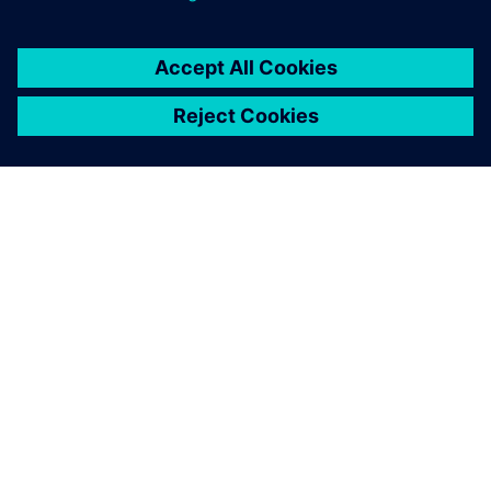
У статті описано, як ефективна переробка
акумуляторів допомагає знизити витрати та викиди.
Read the article