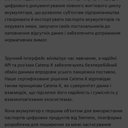
цифрового документування повного життєвого циклу
акумулятора, що дозволяє суб'єктам підприємництва
створювати й експортувати паспорти акумуляторів та
керувати ними, залучати своїх постачальників до
заповнення відсутніх даних і забезпечити дотримання
нормативних вимог.
Зручний інтерфейс мінімізує час навчання, а надійні
API та роз'єми Catena-X забезпечують безперебійний
обмін даними впродовж усього ланцюжка поставок.
Наше сертифіковане рішення Catena-X відповідає
таким принципам Catena-X, як суверенітет даних і
взаємодія, що підсилює його надійність і сумісність у
взаємопов'язаних екосистемах.
Хоча акумулятор є першим об'єктом для використання
паспортів цифрових продуктів від Siemens, платформа
розроблена для поширення за межі застосування