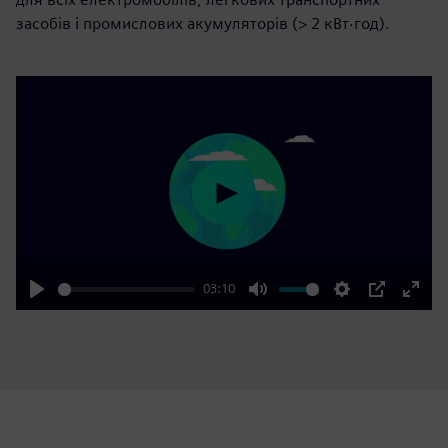
засобів і промислових акумуляторів (> 2 кВт·год).
Play
03:10
Play
Mute
Settings
PIP
Enter
fulls