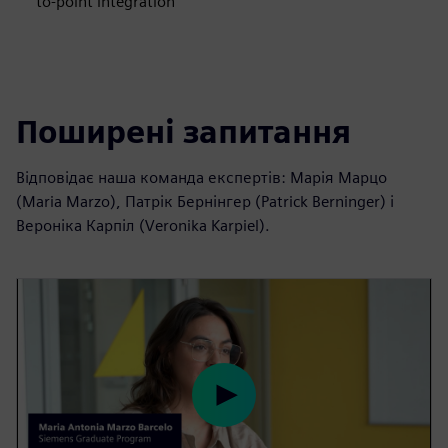
to-point integration
Поширені запитання
Відповідає наша команда експертів: Марія Марцо
(Maria Marzo), Патрік Бернінгер (Patrick Berninger) і
Вероніка Карпіл (Veronika Karpiel).
P
l