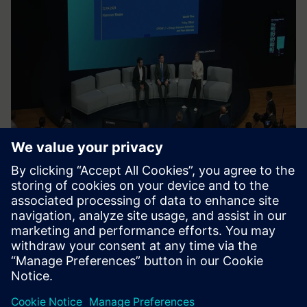
БЛОГ
Ресурси пошуку джерел