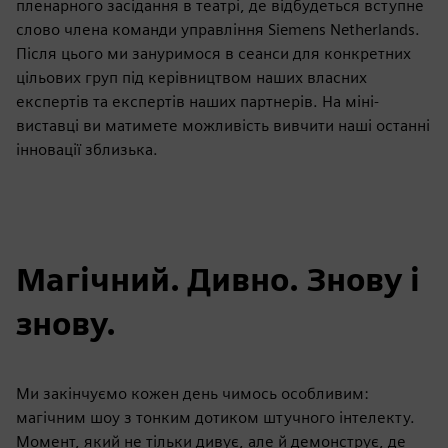
пленарного засідання в театрі, де відбудеться вступне
слово члена команди управління Siemens Netherlands.
Після цього ми зануримося в сеанси для конкретних
цільових груп під керівництвом наших власних
експертів та експертів наших партнерів. На міні-
виставці ви матимете можливість вивчити наші останні
інновації зблизька.
Магічний. Дивно. Знову і
знову.
Ми закінчуємо кожен день чимось особливим:
магічним шоу з тонким дотиком штучного інтелекту.
Момент, який не тільки дивує, але й демонструє, де