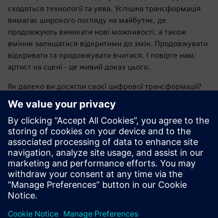
сходяться технології та уява. Успішна трансформація
вимагає широкого погляду на майбутнє, де
продовжують виникати нові можливості, а також
вміння залишатися відкритими до змін. Продовжувати
відкривати та продовжувати вчитися. І повірте нам:
артист на сцені - це живий доказ цього.
Як далеко ви досягли своєї цифрової трансформації?
Ми розуміємо проблеми, з якими ви стикаєтесь, і
маємо технології та досвід, щоб вирішити їх разом.
Реєстрація
тут
Виходячи з вашої ролі,
і ми
гарантуємо, що ви відвідаєте сесію, яка найкраще
відповідає вашій практиці та амбіціям.
Разом ми зробимо наступний крок у цифрове
майбутнє.