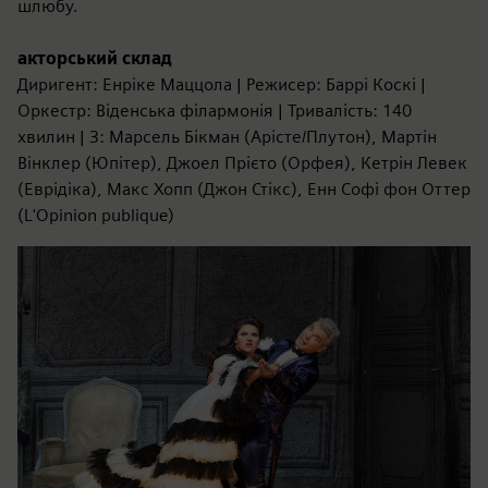
шлюбу.
акторський склад
Диригент: Енріке Маццола | Режисер: Баррі Коскі |
Оркестр: Віденська філармонія | Тривалість: 140
хвилин | З: Марсель Бікман (Арісте/Плутон), Мартін
Вінклер (Юпітер), Джоел Прієто (Орфея), Кетрін Левек
(Еврідіка), Макс Хопп (Джон Стікс), Енн Софі фон Оттер
(L'Opinion publique)