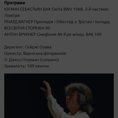
Програма
ЮГАНН СЕБАСТЬЯН БАХ Сюїта BWV 1068, 2-й частина:
Повітря
РІЧАРД ВАГНЕР Прелюдія і Лібестод з
Трістан і Ізольда
,
ВСЕСВІТНЯ СТОРІНКА 90
АНТОН БРУКНЕР
Симфонія № 9 ре мінор
, ВАБ 109
Диригент: Сейджі Озава
Оркестр: Віденська філармонія
З: Джессі Норман (сопрано)
Тривалість: 109 хвилин