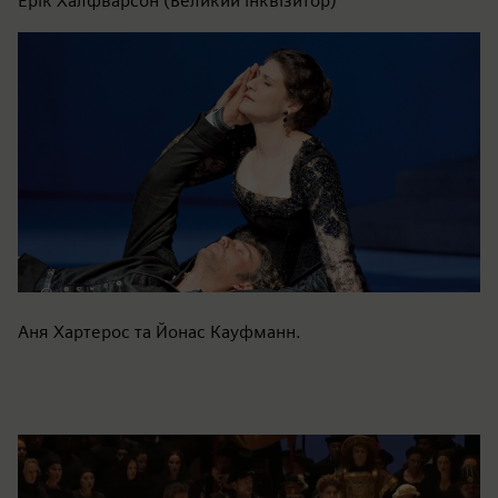
Ерік Халфварсон (Великий інквізитор)
Аня Хартерос та Йонас Кауфманн.