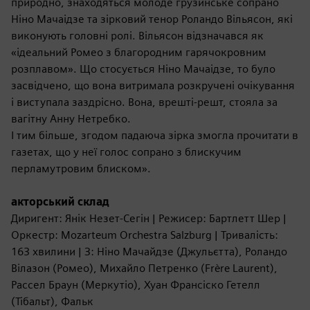
природно, знаходяться молоде грузинське сопрано
Ніно Мачаідзе та зірковий тенор Роландо Вільясон, які
виконують головні ролі. Вільясон відзначався як
«ідеальний Ромео з благородним гарячокровним
розплавом». Що стосується Ніно Мачаідзе, то було
засвідчено, що вона витримала розкручені очікування
і виступала заздрісно. Вона, врешті-решт, стояла за
вагітну Анну Нетребко.
І тим більше, згодом падаюча зірка змогла прочитати в
газетах, що у неї голос сопрано з блискучим
перламутровим блиском».
акторський склад
Диригент: Янік Незет-Сегін | Режисер: Бартлетт Шер |
Оркестр: Mozarteum Orchestra Salzburg | Тривалість:
163 хвилини | З: Ніно Мачайдзе (Джульєтта), Роландо
Вілазон (Ромео), Михайло Петренко (Frère Laurent),
Рассел Браун (Меркутіо), Хуан Франсіско Гетелл
(Тібальт), Фальк