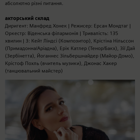
абсолютно різні питання.
акторський склад
Диригент: Манфред Хонек | Режисер: Ерсан Мондтаг |
Оркестр: Віденська філармонія | Тривалість: 135
хвилин | З: Кейт Ліндсі (Композитор), Крістіна Нільссон
(Примадонна/Аріадна), Ерік Катлер (Тенор/Бакх), Зії Дай
(Зербінетта), Йоганнес Зільбершнайдер (Майор-Домо),
Крістоф Похль (вчитель музики), Джонас Хакер
(танцювальний майстер)