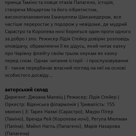
принца Таміно та ловця птахів Папагено, історія,
створена Моцартом та його лібретистом,
високоталановитим Емануелем Шиканедером, все
частіше переростає у подорож у невідоме, де мудрий
Сарастро та Королева ночі борються один проти одного
за добро і зло. Режисер Лідія Стейер довіряє розповідь
оповідачу, обрамляючи її як дідусь, який читає казку
про Чарівну флейту своїм трьом онукам як казку
перед сном. Однак читання історії - і прослуховування
її - також передбачає власний погляд на неї на основі
особистого досвіду...
акторський склад
Диригент: Джоана Малвіц | Режисер: Лідія Стейер |
Оркестр: Віденська філармонія | Тривалість: 155
хвилин | З: Тарек Назмі (Сарастро), Мауро Пітер
(Таміно), Бренда Рей (Королева ночі), Регула Мюлман
(Папіна), Майкл Нагль (Папагено), Марія Назарова
(Папагена)