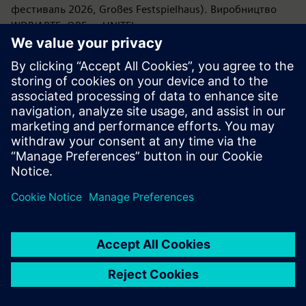
фестиваль 2026, Großes Festspielhaus). Виробництво
WDR/ARTE, ORF та UNITEL.
КОНЦЕРТ СНІДАНКУ СІМЕНС
Програма
Йоганнес Брамс Концерт для скрипки р мажор, op. 77
Інтервал
Симфонія № 1 до мінор, оп. 68
Диригент: Крістіан Тілеман
Оркестр: Віденська філармонія
З: Августин Хаделіч (скрипка)
Тривалість: 90 хвилин