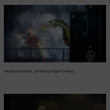
Чарівна флейта, режисер Лідія Стейер.