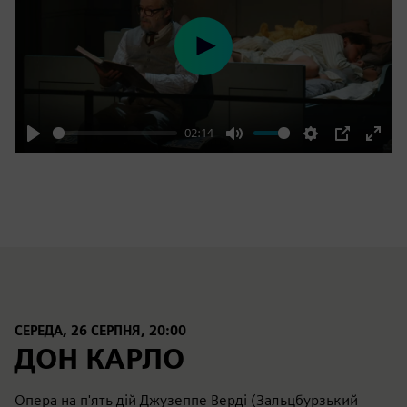
Play
02:14
Play
Mute
Settings
PIP
Enter
fulls
СЕРЕДА, 26 СЕРПНЯ, 20:00
ДОН КАРЛО
Опера на п'ять дій Джузеппе Верді (Зальцбурзький