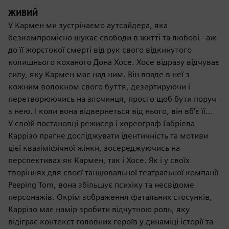
ЖИВИЙ
У Кармен ми зустрічаємо аутсайдера, яка
безкомпромісно шукає свободи в житті та любові - аж
до її жорстокої смерті від рук свого відкинутого
колишнього коханого Дона Хосе. Хосе відразу відчуває
силу, яку Кармен має над ним. Він впаде в неї з
кожним волокном свого буття, дезертируючи і
перетворюючись на злочинця, просто щоб бути поруч
з нею. І коли вона відвернеться від нього, він вб'є її...
У своїй постановці режисер і хореограф Габріела
Каррізо прагне досліджувати ідентичність та мотиви
цієї квазіміфічної жінки, зосереджуючись на
перспективах як Кармен, так і Хосе. Як і у своїх
творіннях для своєї танцювальної театральної компанії
Peeping Tom, вона збільшує психіку та несвідоме
персонажів. Окрім зображення фатальних стосунків,
Каррізо має намір зробити відчутною роль, яку
відіграє контекст головних героїв у динаміці історії та