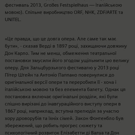
фестиваль 2013, Großes Festspielhaus — італійською
мовою). Спільне виробництво ORF, NHK, ZDF/ARTE та
UNITEL.
«Це правда, що це довга опера. Але саме так має
бути», - сказав Верді в 1897 році, захищаючи довжину
Дон Карло. Тим не менш, обмеження театральної
постановки змусили його згодом ущільнити цю велику
оперу. Для Зальцбурзького фестивалю у 2013 році
Пітер Штейн та Антоніо Паппано повернулися до
оригінальної версії опери та переробили її - хоча і
італійською мовою та без елемента балету. Однак ця
постановка включає оригінальні розділи, які були
спішно вирізані до інавгураційного виступу опери в
1867 році, наприклад, вступна прелюдія за участю
хору дроворубів та їхніх сімей. Закон Фонтенбло був
збережений, що робить прогрес сюжету та
психологічний розвиток Елізабетти ді Валуа та Дон