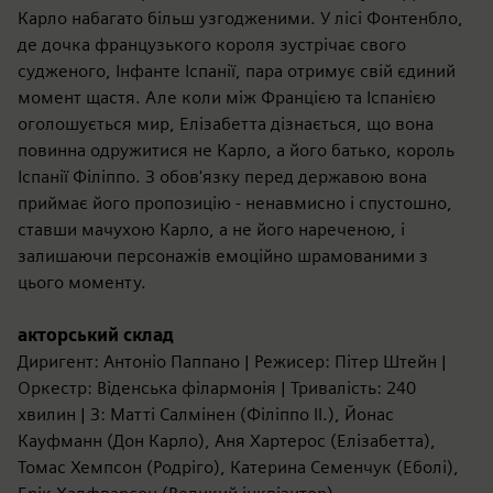
Карло набагато більш узгодженими. У лісі Фонтенбло,
де дочка французького короля зустрічає свого
судженого, Інфанте Іспанії, пара отримує свій єдиний
момент щастя. Але коли між Францією та Іспанією
оголошується мир, Елізабетта дізнається, що вона
повинна одружитися не Карло, а його батько, король
Іспанії Філіппо. З обов'язку перед державою вона
приймає його пропозицію - ненавмисно і спустошно,
ставши мачухою Карло, а не його нареченою, і
залишаючи персонажів емоційно шрамованими з
цього моменту.
акторський склад
Диригент: Антоніо Паппано | Режисер: Пітер Штейн |
Оркестр: Віденська філармонія | Тривалість: 240
хвилин | З: Матті Салмінен (Філіппо II.), Йонас
Кауфманн (Дон Карло), Аня Хартерос (Елізабетта),
Томас Хемпсон (Родріго), Катерина Семенчук (Еболі),