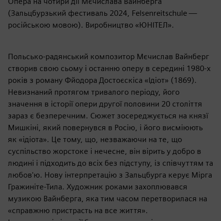
Опера на чотири дії Мєчислава Вайнберга
(Зальцбурзький фестиваль 2024, Felsenreitschule —
російською мовою). Виробництво «ЮНІТЕЛ».
Польсько-радянський композитор Мєчислав Вайнберг
створив свою сьому і останню оперу в середині 1980-х
років з роману Фйодора Достоєскіса «Ідіот» (1869).
Невизнаний протягом тривалого періоду, його
значення в історії опери другої половини 20 століття
зараз є безперечним. Сюжет зосереджується на князї
Мишкіні, який повернувся в Росію, і його висміюють
як «ідіота». Це тому, що, незважаючи на те, що
суспільство жорстоке і нечесне, він вірить у добро в
людині і підходить до всіх без підступу, із співчуттям та
любов'ю. Нову інтерпретацію з Зальцбурга керує Мірга
Гражиніте-Тила. Художник роками захоплювався
музикою Вайнберга, яка тим часом перетворилася на
«справжню пристрасть на все життя».