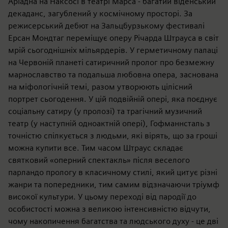
Аріадна на Наксосі в театрі Марса - багатий віденський
декаданс, загублений у космічному просторі. За
режисерський дебют на Зальцбурзькому фестивалі
Ерсан Мондтаг переміщує оперу Річарда Штрауса в світ
мрій сьогоднішніх мільярдерів. У герметичному палаці
на Червоній планеті сатиричний пролог про безмежну
марнославство та подальша любовна опера, заснована
на міфологічній темі, разом утворюють цілісний
портрет сьогодення. У цій подвійній опері, яка поєднує
соціальну сатиру (у пролозі) та трагічний музичний
театр (у наступній одноактній опері), Гофманнсталь з
точністю спілкується з людьми, які вірять, що за гроші
можна купити все. Тим часом Штраус складає
святковий «оперний спектакль» після веселого
парландо прологу в класичному стилі, який цитує різні
жанри та попередники, тим самим відзначаючи тріумф
високої культури. У цьому переході від пародії до
особистості можна з великою інтенсивністю відчути,
чому накопичення багатства та людського духу - це дві