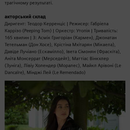
трагічному результаті.
акторський склад
Диригент: Теодор Керренціс | Режисер: Габріела
Каррізо (Peeping Tom) | Оркестр: Утопія | Тривалість:
165 хвилин | З: Асмік Григоріан (Кармен), Джонатан
Тетельман (Дон Хосе), Крістіна Мхітарян (Мікаела),
Давіде Лучіано (Ескамілло), Івета Сімонян (Фраскіта),
Аніта Монсеррат (Мерседейт), Маттіас Вінкхлер
(Зуніга), Лівіу Холендер (Моралес), Майкл Арівоні (Le
Dancaïre), Мінджі Лей (Le Remendado)