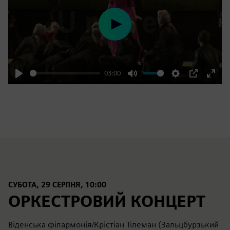
Play
03:00
Play
Mute
Settings
PIP
Enter
fulls
СУБОТА, 29 СЕРПНЯ, 10:00
ОРКЕСТРОВИЙ КОНЦЕРТ
Віденська філармонія/Крістіан Тілеман (Зальцбурзький