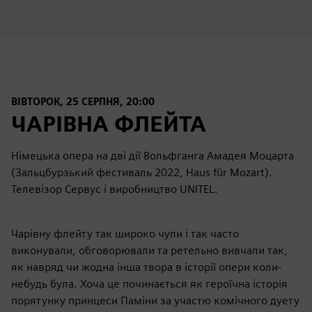
ВІВТОРОК, 25 СЕРПНЯ, 20:00
ЧАРІВНА ФЛЕЙТА
Німецька опера на дві дії Вольфганга Амадея Моцарта
(Зальцбурзький фестиваль 2022, Haus für Mozart).
Телевізор Сервус і виробництво UNITEL.
Чарівну флейту так широко чули і так часто
виконували, обговорювали та ретельно вивчали так,
як навряд чи жодна інша твора в історії опери коли-
небудь була. Хоча це починається як героїчна історія
порятунку принцеси Паміни за участю комічного дуету