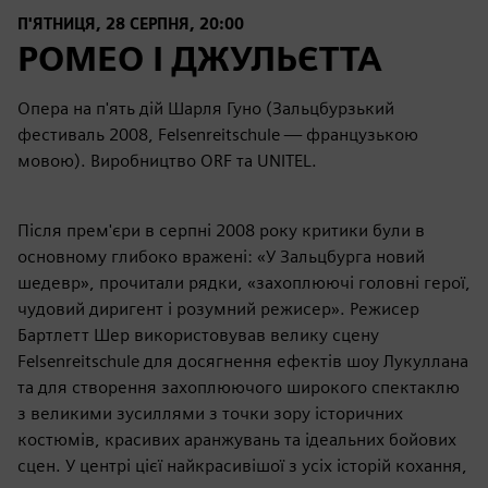
П'ЯТНИЦЯ, 28 СЕРПНЯ, 20:00
РОМЕО І ДЖУЛЬЄТТА
Опера на п'ять дій Шарля Гуно (Зальцбурзький
фестиваль 2008, Felsenreitschule — французькою
мовою). Виробництво ORF та UNITEL.
Після прем'єри в серпні 2008 року критики були в
основному глибоко вражені: «У Зальцбурга новий
шедевр», прочитали рядки, «захоплюючі головні герої,
чудовий диригент і розумний режисер». Режисер
Бартлетт Шер використовував велику сцену
Felsenreitschule для досягнення ефектів шоу Лукуллана
та для створення захоплюючого широкого спектаклю
з великими зусиллями з точки зору історичних
костюмів, красивих аранжувань та ідеальних бойових
сцен. У центрі цієї найкрасивішої з усіх історій кохання,