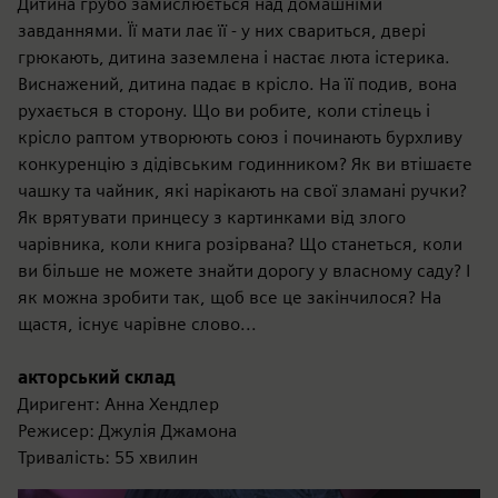
Дитина грубо замислюється над домашніми
завданнями. Її мати лає її - у них свариться, двері
грюкають, дитина заземлена і настає люта істерика.
Виснажений, дитина падає в крісло. На її подив, вона
рухається в сторону. Що ви робите, коли стілець і
крісло раптом утворюють союз і починають бурхливу
конкуренцію з дідівським годинником? Як ви втішаєте
чашку та чайник, які нарікають на свої зламані ручки?
Як врятувати принцесу з картинками від злого
чарівника, коли книга розірвана? Що станеться, коли
ви більше не можете знайти дорогу у власному саду? І
як можна зробити так, щоб все це закінчилося? На
щастя, існує чарівне слово...
акторський склад
Диригент: Анна Хендлер
Режисер: Джулія Джамона
Тривалість: 55 хвилин