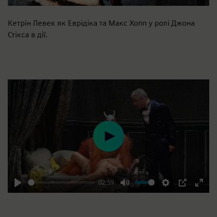
Кетрін Левек як Еврідіка та Макс Хопп у ролі Джона
Стікса в дії.
Play
02:59
Play
Mute
Settings
PIP
Enter
fulls