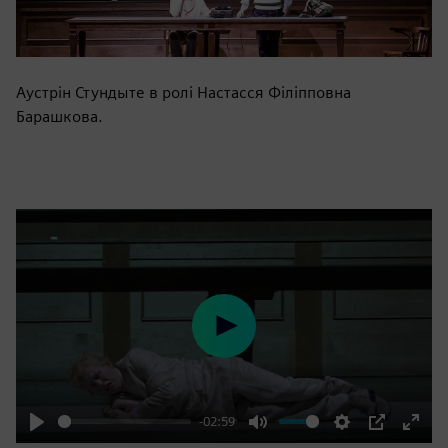
Аустрін Стундыте в ролі Настасся Філіпповна
Барашкова.
Play
-02:59
Play
Mute
Settings
PIP
Enter