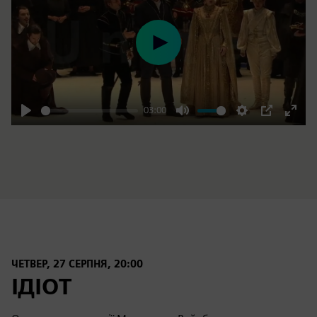
Play
03:00
Play
Mute
Settings
PIP
Enter
fulls
ЧЕТВЕР, 27 СЕРПНЯ, 20:00
ІДІОТ