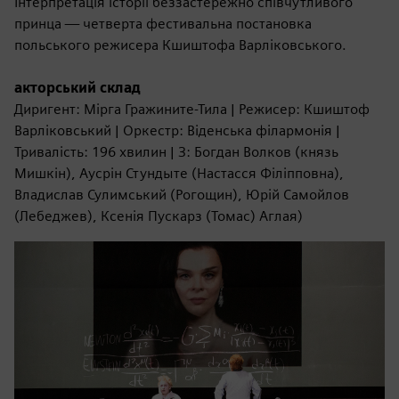
Інтерпретація історії беззастережно співчутливого
принца — четверта фестивальна постановка
польського режисера Кшиштофа Варліковського.
акторський склад
Диригент: Мірга Гражините-Тила | Режисер: Кшиштоф
Варліковський | Оркестр: Віденська філармонія |
Тривалість: 196 хвилин | З: Богдан Волков (князь
Мишкін), Аусрін Стундыте (Настасся Філіпповна),
Владислав Сулимський (Рогощин), Юрій Самойлов
(Лебеджев), Ксенія Пускарз (Томас) Аглая)