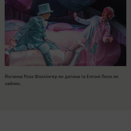
Йоганна Роза Фолкінгер як дитина та Ентоні Леон як
чайник.