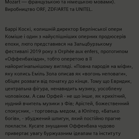
Mozart — французькою та німецькою мовами).
Виробництво ORF, ZDF/ARTE та UNITEL.
Баррі Коскі, колишній директор Берлінської опери
Коміше і один з найуспішніших оперних продюсерів
епохи, люто представився на Зальцбурзькому
фестивалі 2019 року з Orphée aux enfers, прототипом
«Оффенбахіади», тобто оперетою в її
найоригінальнішому вигляді. «Повна пародія на міфи»,
яку колись Еміль Зола описав як «вогонь неповаги»,
обіцяє розваги від початку до кінця. Тому що Евридик,
центральна фігура, ненавидить музику, уособлену
чоловіком. А сам Орфей - не що інше, як крихітний,
нудний вчитель музики з Фів; Арістей, божественний
спокусник, - торговець медом, а Юпітер, «Батько
богів», - збуджений шпигун, який постійно прагне
покласти. Кусате знущання Оффенбаха чудово
привертає увагу буржуазним ідеалам та інституту