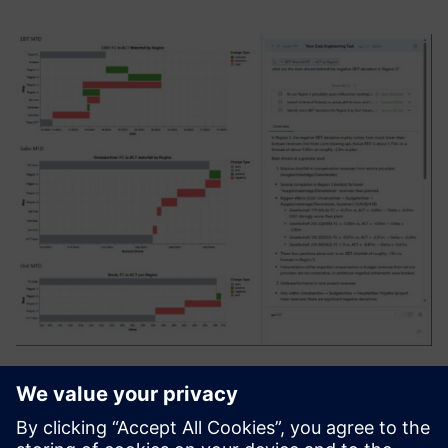
ZeitMind
Zeitmind — це інструмент AI-аналітики, який об'єднує
інформацію між джерелами, розуміє контекст та надає