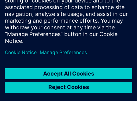
точні аналізи та аналізи командам. Це дозволяє
швидше приймати рішення, глибше дослідження та
структуроване мислення, перетво...
Докладніше