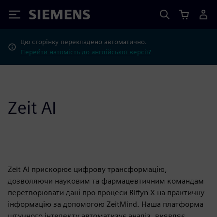
Siemens
Цю сторінку перекладено автоматично.
Перейти натомість до англійської версії?
Zeit AI
Zeit AI прискорює цифрову трансформацію,
дозволяючи науковим та фармацевтичним командам
перетворювати дані про процеси Riffyn X на практичну
інформацію за допомогою ZeitMind. Наша платформа
штучного інтелекту автоматизує аналіз, виявляє