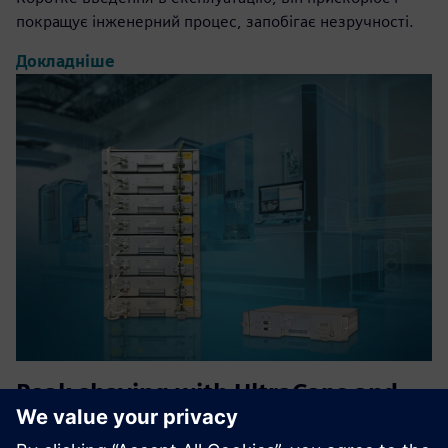
покращує інженерний процес, запобігає незручності.
Докладніше
Peak shaving with UltraCaps and
Smart Power Management