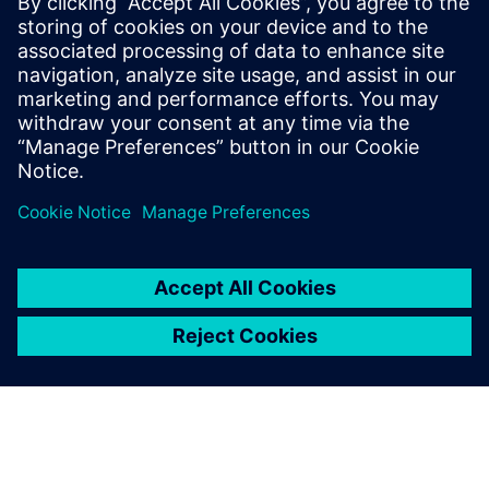
UltraCaps може зберігати та вивільняти (гальмівну)
енергію, наприклад, з кранів/мостів. Перевантаження
мережі ускладнює розширення/стійкість динамічних
рухів.
Докладніше