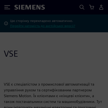
Siemens
Цю сторінку перекладено автоматично.
Перейти натомість до англійської версії?
VSE
VSE є спеціалістом з промислової автоматизації та
управління рухом та сертифікованим партнером
Siemens Motion. Їх клієнтами є «кінцеві клієнти», а
також постачальники систем та машинобудівники. Тут
вони інтегрують механічні електронні та програмні