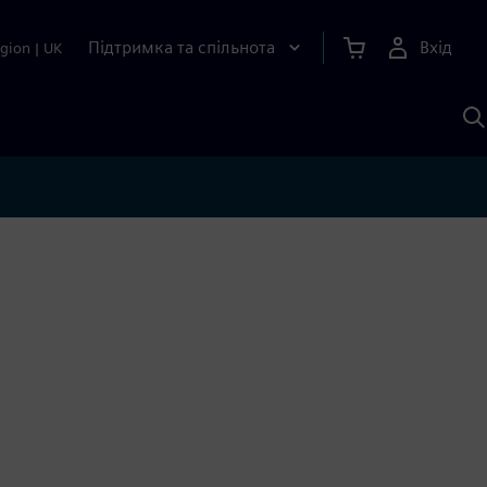
Підтримка та спільнота
Вхід
gion
|
UK
П
д
Ш