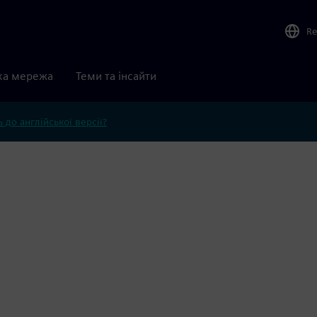
Re
ка мережа
Теми та інсайти
 до англійської версії?