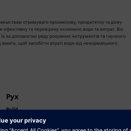
риємствам отримувати проникливу, пріоритетну та дієву
 ефективну та перевірену економію води та витрат. Він
є їх за допомогою ряду розумних інструментів та гнучкого
ід вжити, щоб запобігти втраті води від ненормального
Рух
Build
Розширює або будує продукт/рішення Siemens
Xcelerator шляхом створення нового продукту, або
створює нове рішення для клієнта завдяки інтеграції