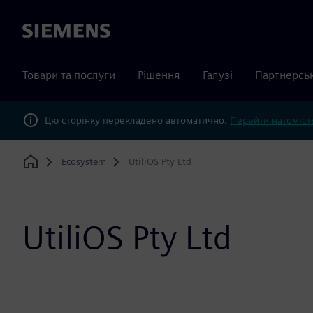
Siemens
Товари та послуги
Рішення
Галузі
Партнерсь
Цю сторінку перекладено автоматично.
Перейти натомість
Ecosystem
UtiliOS Pty Ltd
Home
UtiliOS Pty Ltd