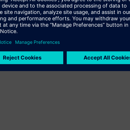
продукту Siemens Xcelerator і власного продукту
Sell
Перепродаж або спільний продаж програмного
забезпечення та цифрового обладнання на Siemens
Xcelerator