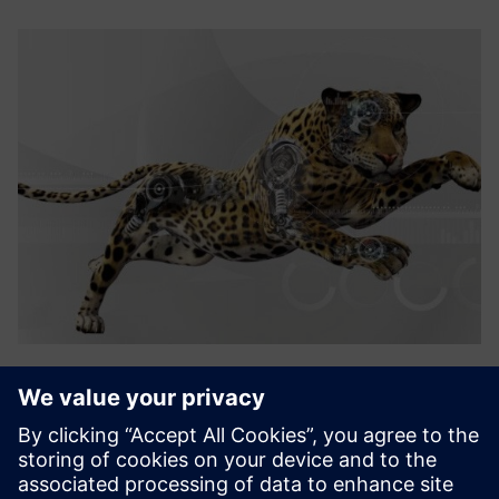
Uptime HARVEST
Цифрові рішення для - Виявлення погіршення та
погіршення продуктивності та запуску порядку
перевірки, технічного обслуговування або ремонту з