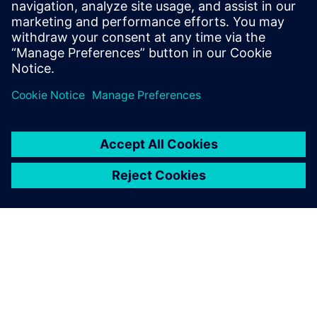
метою запобігання збою в експлуатації - Надання
діагностичної інформації для технічного ...
Докладніше