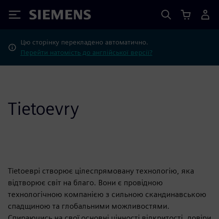
Siemens
Цю сторінку перекладено автоматично.
Перейти натомість до англійської версії?
Tietoevry
Tietoеврі створює цілеспрямовану технологію, яка
відтворює світ на благо. Вони є провідною
технологічною компанією з сильною скандинавською
спадщиною та глобальними можливостями.
Спираючись на свої основні цінності відкритості, довіри