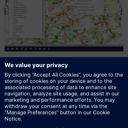
Process Automation Suite
Process Automation Suite покриває всі потреби в
налаштуванні та спостереженні за бізнес-процесами.
Він керує всіма життєвими циклами активів/пристрою
(планування, розгортання, технічне обслуговування).
Він утвердиться в екосистемі...
Докладніше