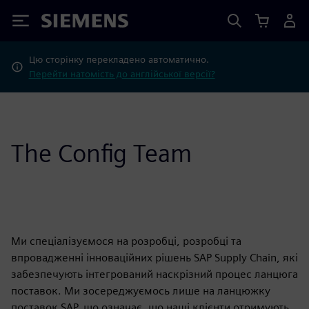
Siemens
Цю сторінку перекладено автоматично.
Перейти натомість до англійської версії?
The Config Team
Ми спеціалізуємося на розробці, розробці та
впровадженні інноваційних рішень SAP Supply Chain, які
забезпечують інтегрований наскрізний процес ланцюга
поставок. Ми зосереджуємось лише на ланцюжку
поставок SAP, що означає, що наші клієнти отримують