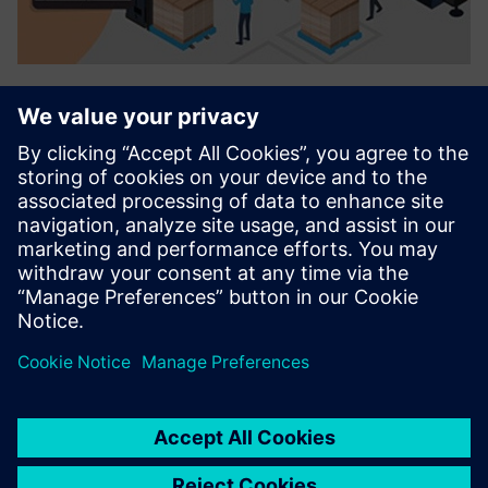
PreBilt™
PreBilt™ offers a suite of out of the box mobile solutions
that cover end-to-end SAP supply chain processes (IM, WM
& EWM). Compatible with both SAP ECC and S/4HANA,
PreBilt is designed with the end user in mind, with an
intuitive...
Докладніше