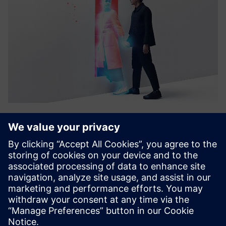
targenio Assistance Platform
Платформа Targenio Assistant Platform дозволяє
компаніям створювати та керувати помічниками з
адаптивними навичками. Налаштування низького
коду, навчання людини в циклі та системна інтеграція
допомагають помічникам покращити та ма...
Докладніше