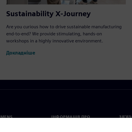
Sustainability X-Journey
Are you curious how to drive sustainable manufacturing
end-to-end? We provide stimulating, hands-on
workshops in a highly innovative environment.
Докладніше
EMENS
ІНФОРМАЦІЯ ПРО
ЗВ'ЯЗ
КОМПАНІЮ
с
Конта