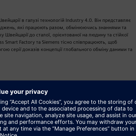
ейцарії в галузі технологій Industry 4.0. Він представляє
ліджень, які працюють разом, обмінюючись знаннями та
 Швейцарії до сталої, орієнтованої на людину та стійкої
s Smart Factory та Siemens тісно співпрацюють, щоб
гою серії доказів концепції глобального обміну даними та
Рух
Service
Послуги, що допомагають замовнику впроваджувати,
інтегрувати, експлуатувати або підтримувати