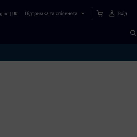
Підтримка та спільнота
Вхід
gion
|
UK
П
д
Ш