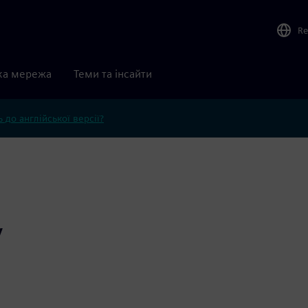
Re
ка мережа
Теми та інсайти
 до англійської версії?
y