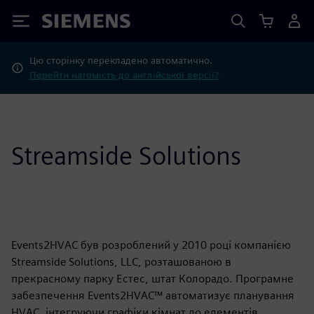
Siemens
Цю сторінку перекладено автоматично.
Перейти натомість до англійської версії?
Streamside Solutions
Events2HVAC був розроблений у 2010 році компанією
Streamside Solutions, LLC, розташованою в
прекрасному парку Естес, штат Колорадо. Програмне
забезпечення Events2HVAC™ автоматизує планування
HVAC, інтегруючи графіки кімнат до елементів