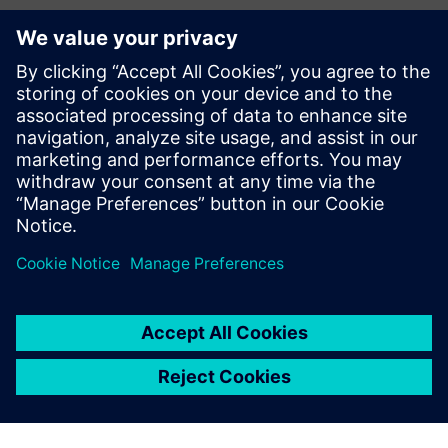
Events2HVAC™
Опалюючи та охолоджуючи приміщення лише за
планом, об'єкти можуть значно скоротити споживання
енергії та заощадити гроші. Налаштування перед
запуском забезпечують комфорт кімнат, коли
починаються події; а менеджери об'єктів звільн...
Докладніше