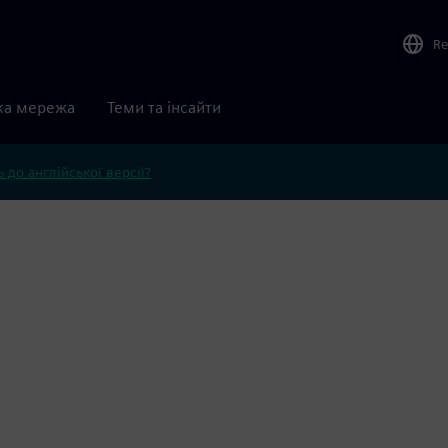
Re
ка мережа
Теми та інсайти
 до англійської версії?