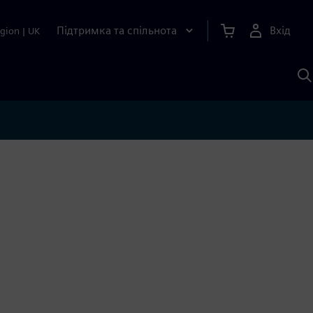
Підтримка та спільнота
Вхід
gion
|
UK
П
д
Ш