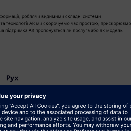
сформації, роблячи видимими складні системи
их та технології AR ми скорочуємо час простою, прискорюємо
ша підтримка AR пропонується як послуга або як модель
Рух
Build
Розширює або будує продукт/рішення Siemens
Xcelerator шляхом створення нового продукту, або
створює нове рішення для клієнта завдяки інтеграції
продукту Siemens Xcelerator і власного продукту