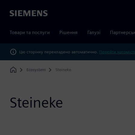
Siemens
Товари та послуги
Рішення
Галузі
Партнерсь
Цю сторінку перекладено автоматично.
Перейти натомість
Ecosystem
Steineke
Home
Steineke