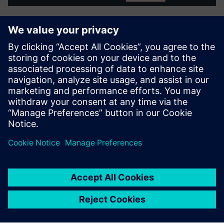
Maxima Thermoforming DT
Цифровий близнюк на основі фізики, покращений
штучним інтелектом для ліній термоформування.
Підключається до машин за лічені секунди, щоб
моделювати теплову та механічну поведінку в режимі
реального часу, прогнозувати дефекти до ї...
Докладніше