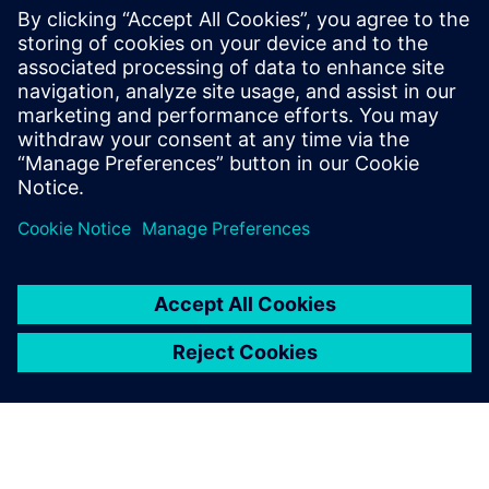
Plant-SaaS пропонує настроювану інженерну
платформу для Power-to-X як повністю підтримуване
хмарне рішення. Запросіть усіх зацікавлених сторін
проекту, включаючи виробників оригіналів, EPC та
інших, співпрацювати на вашій платформ...
Докладніше