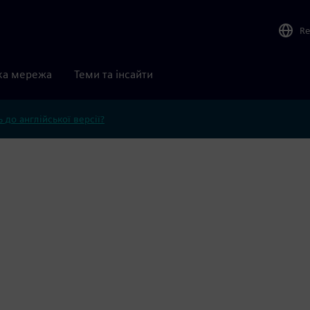
Re
ка мережа
Теми та інсайти
 до англійської версії?