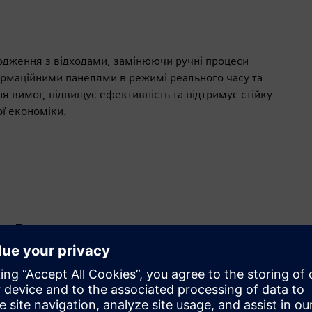
одження з відходами, замінюючи ручні процеси
рмаційними панелями в режимі реального часу та
 вимог, підвищує ефективність та підтримує стійку
ї економіки.
Рух
Build
Розширює або будує продукт/рішення Siemens
Xcelerator шляхом створення нового продукту, або
створює нове рішення для клієнта завдяки інтеграції