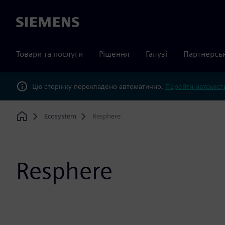
Siemens
Товари та послуги
Рішення
Галузі
Партнерсь
Цю сторінку перекладено автоматично.
Перейти натомість
Ecosystem
Resphere
Home
Resphere