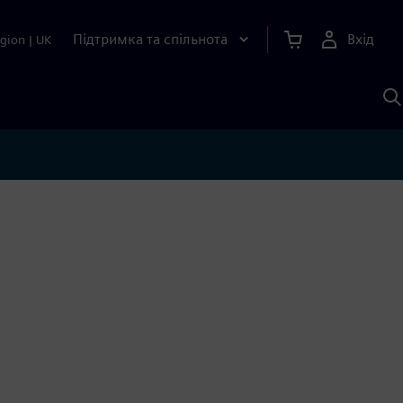
Підтримка та спільнота
Вхід
gion
|
UK
П
д
Ш