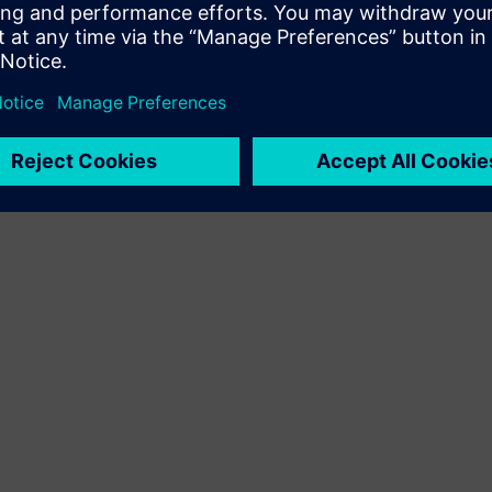
продукту Siemens Xcelerator і власного продукту