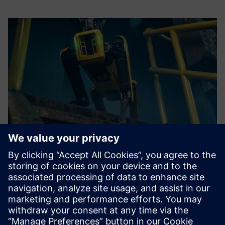
Roboverse Reply Robotics Platform
Новаторська, незалежна від постачальника
робототехнічна платформа для безперебійного
управління та координації кількох роботів.
Докладніше