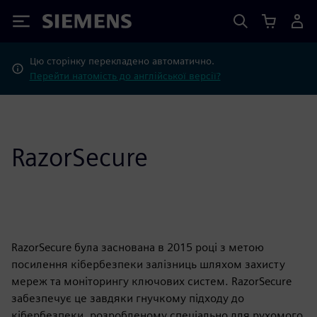
Siemens
Цю сторінку перекладено автоматично.
Перейти натомість до англійської версії?
RazorSecure
RazorSecure була заснована в 2015 році з метою
посилення кібербезпеки залізниць шляхом захисту
мереж та моніторингу ключових систем. RazorSecure
забезпечує це завдяки гнучкому підходу до
кібербезпеки, розробленому спеціально для рухомого