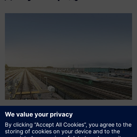
RazorSecure Delta
RazorSecure пропонує продукти та послуги для
підвищення кібербезпеки залізниць шляхом захисту