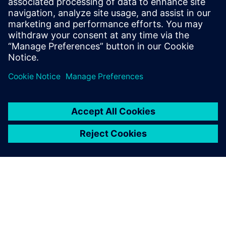
мереж та моніторингу ключових систем. RazorSecure
забезпечує це завдяки гнучкому підходу до
кібербезпеки, розробленому спеціально для ру...
Докладніше