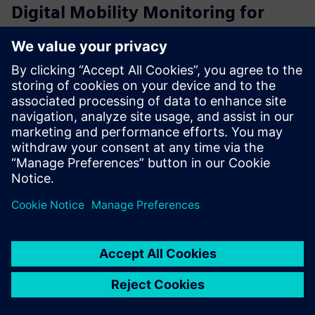
Digital Mobility Monitoring for
patient Safety with QUMEA
QUMEA вимірює безконтактне та анонімне
переміщення людини в кімнаті пацієнта. Опікуни
автоматично та цілодобово знають, як справи у їхніх
пацієнтів, і отримують інформацію в режимі реального
часу, якщо їм потрібна допомога.
Докладніше