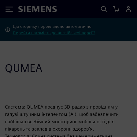
Siemens
Цю сторінку перекладено автоматично.
Перейти натомість до англійської версії?
QUMEA
Система: QUMEA поєднує 3D-радар з провідним у
галузі штучним інтелектом (AI), щоб забезпечити
найбільш всебічний моніторинг мобільності для
лікарень та закладів охорони здоров'я.
Технологія: Єдина система без камери - етична,