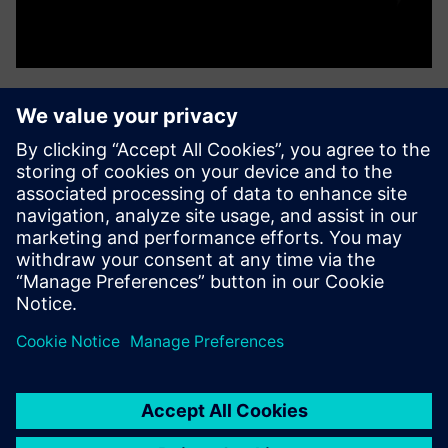
Planar Motor System
Planar Motor System перетворює виробництво нового
покоління з неперевершеною гнучкістю,
масштабованістю та модульністю. Три компоненти
забезпечують повну свободу 6-DOF: левітаційні xBots
(мовери), Flyways (статори) та PMC, інтегро...
Докладніше