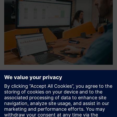
nPlan - Planning App
NPLAN — це вдосконалена платформа для планування
продуктивних сценаріїв, яка генерує сценарії
планування виробництва гнучкими, надійними та
спільними зусиллями, прискорюючи цифрову
трансформацію вашого ланцюжка поставок.