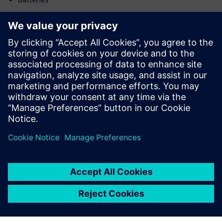
Рух
Build
Розширює або будує продукт/рішення Siemens
Xcelerator шляхом створення нового продукту, або
створює нове рішення для клієнта завдяки інтеграції
продукту Siemens Xcelerator і власного продукту