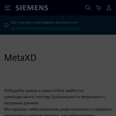
Siemens
Цю сторінку перекладено автоматично.
Перейти натомість до англійської версії?
MetaXD
Побудуйте разом з нами стійке майбутнє
швейцарського сектору будівництва та нерухомості,
кероване даними.
Ми надаємо найяскравішим умам можливість надавати
інноваційні цифрові послуги, які забезпечують