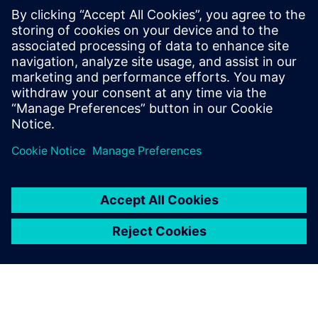
MetaXD пропонує платформу та екосистему для
постачальників цифрових послуг у будівельній галузі.
Як віртуальний генеральний підрядник, MetaXD збирає
проектні команди з цифровими талантами партнерів та
координує їх для клієнта.
Докладніше