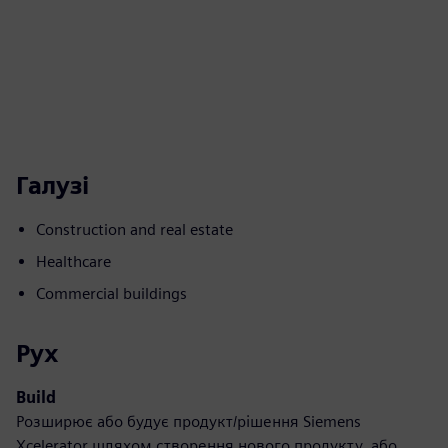
Галузі
Construction and real estate
Healthcare
Commercial buildings
Рух
Build
Розширює або будує продукт/рішення Siemens
Xcelerator шляхом створення нового продукту, або