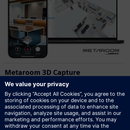
Metaroom 3D Capture
Metaroom дозволяє просту та ефективну 2D та 3D
оцифрування приміщень та будівель за допомогою
смартфона.
Вихідні дані включають DXF, PDF, IFC та безперебійну
інтеграцію з налаштуванням даних Building X та Building
X Lifecycle Twin.