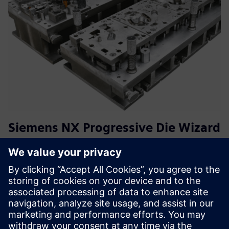
Siemens NX Progressive Die Wizard
(PDW) Training
Цей навчальний курс проводить користувачів від
основ діапазонного аналізу через компонування смуги
до повного проектування прогресивної матриці в NX
PDW. Основна увага приділяється практичній розробці
матриці, включаючи стандартні...