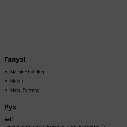
Галузі
Machine building
Metals
Metal Forming
Рух
Sell
Перепродаж або спільний продаж програмного