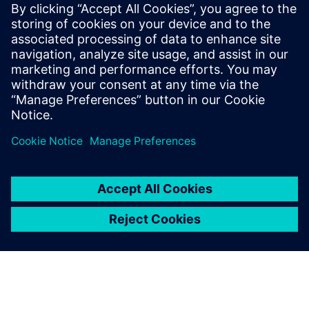
Siemens NX CAM Training courses
Ми надаємо ключі до ефективного використання NX
CAM, щоб повною мірою скористатися потужністю
цього програмного забезпечення CAM.
Докладніше