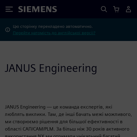
Siemens
Цю сторінку перекладено автоматично.
Перейти натомість до англійської версії?
JANUS Engineering
JANUS Engineering — це команда експертів, які
люблять виклики. Там, де інші бачать межі можливого,
ми створюємо рішення для більшої ефективності в
області САП/CAM/PLM. За більш ніж 30 років активного
використання NX ми отримали унікальний багатий