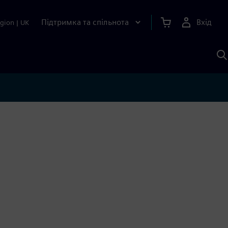
Підтримка та спільнота
Вхід
gion
|
UK
П
д
Ш