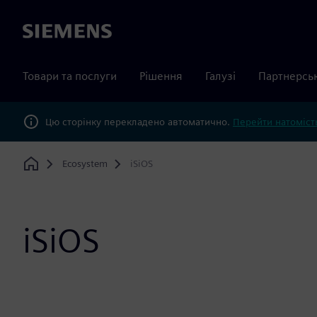
Siemens
Товари та послуги
Рішення
Галузі
Партнерсь
Цю сторінку перекладено автоматично.
Перейти натомість
Ecosystem
iSiOS
Home
iSiOS