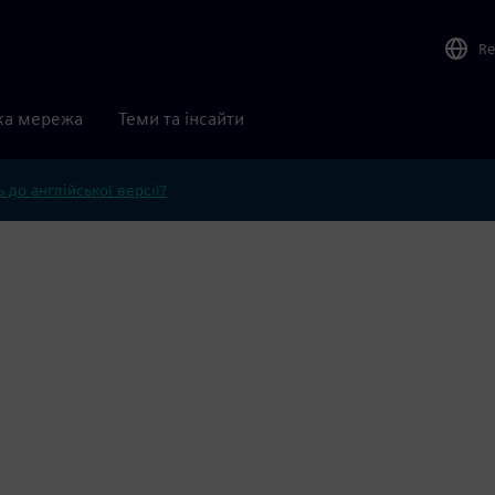
Re
ка мережа
Теми та інсайти
 до англійської версії?