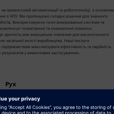
я на промисловій автоматизації та робототехніці, з основним
ні з ЧПУ. Ми пропонуємо складні рішення для значного
оботів. Використовуючи точні вимірювальні системи та
 компенсує геометричні та кінематичні помилки,
я здатність має вирішальне значення для високоточного
я загальної якості виробництва. Наші послуги
 підприємствам максимізувати ефективність та надійність
 результатів у вимогливих застосуваннях.
Рух
Service
Послуги, що допомагають замовнику впроваджувати,
інтегрувати, експлуатувати або підтримувати
продукти/рішення Siemens Xcelerator