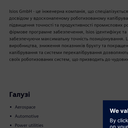
Isios GmbH - це інженерна компанія, що спеціалізуєтьс
досвідом у вдосконаленому роботизованому калібруван
підвищення точності та продуктивності промислових р
фірмове програмне забезпечення, Isios ідентифікує та
забезпечуючи максимальну точність позиціонування. Ц
виробництва, зниження показників брухту та покращенн
калібрування та системи перекалібрування дозволяють
своїх роботизованих систем, що призводить до чудових
Галузі
Aerospace
Automotive
Power utilities