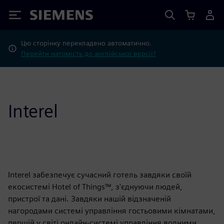
Siemens
Цю сторінку перекладено автоматично.
Перейти натомість до англійської версії?
Interel
Interel забезпечує сучасний готель завдяки своїй
екосистемі Hotel of Things™, з'єднуючи людей,
пристрої та дані. Завдяки нашій відзначеній
нагородами системі управління гостьовими кімнатами,
першій у світі онлайн-системі управління водними