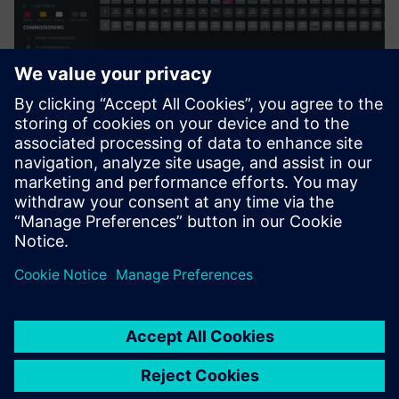
INTEREL.io
Інформаційна панель управління номерами для гостей
та управління енергією для гостинності. Відображення
заповнюваності, статистики HVAC
Докладніше