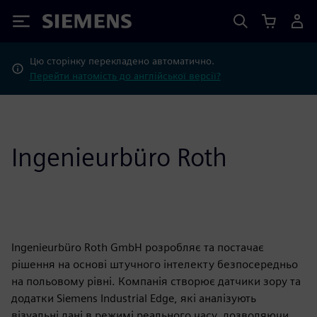
Siemens
Цю сторінку перекладено автоматично.
Перейти натомість до англійської версії?
Ingenieurbüro Roth
Ingenieurbüro Roth GmbH розробляє та постачає
рішення на основі штучного інтелекту безпосередньо
на польовому рівні. Компанія створює датчики зору та
додатки Siemens Industrial Edge, які аналізують
візуальні дані в режимі реального часу, дозволяючи