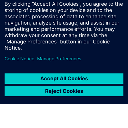
Кваліфікація продуктивності 5-осьових машин може
бути складною. Система вимірювання Rotary Inspector
забезпечує революційний метод спрощення цього
процесу.
Докладніше