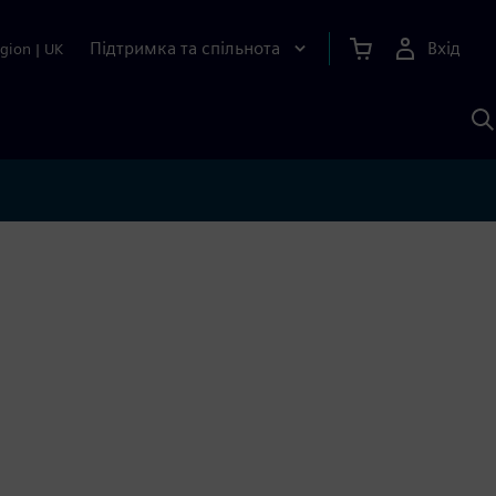
Підтримка та спільнота
Вхід
gion
|
UK
П
д
Ш