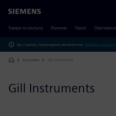
Siemens
Товари та послуги
Рішення
Галузі
Партнерсь
Цю сторінку перекладено автоматично.
Перейти натомість
Ecosystem
Gill Instruments
Home
Gill Instruments