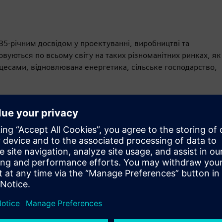
 35-річним досвідом у проектуванні, виробництві та
вуються по всьому світу на таких різноманітних ринках, як
цесами, відновлювана енергетика, сільське господарство,
Рух
Service
Послуги, що допомагають замовнику впроваджувати,
інтегрувати, експлуатувати або підтримувати
продукти/рішення Siemens Xcelerator