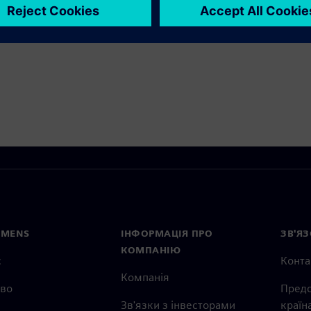
EMENS
ІНФОРМАЦІЯ ПРО
ЗВ'ЯЗ
КОМПАНІЮ
с
Конта
Компанія
тво
Предс
Зв'язки з інвесторами
країн