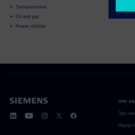
Transportation
Oil and gas
Power utilities
ПРО SI
Про на
Лідерс