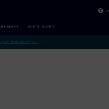
Re
ка мережа
Теми та інсайти
 до англійської версії?