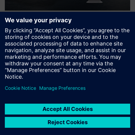
HELLER Tokn & Digital Twin -
Perfect Match for Training
A compact CNC machine by HELLER with SINUMERIK ONE
control with the associated Digital Twin opens up new
technical training possibilities.
Докладніше