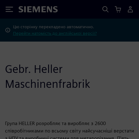
Siemens
Цю сторінку перекладено автоматично.
Перейти натомість до англійської версії?
Gebr. Heller
Maschinenfrabrik
Група HELLER розробляє та виробляє з 2600
співробітниками по всьому світу найсучасніші верстати
з ЧПУ та виробничі системи для металорізання. П'ять