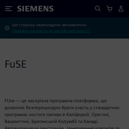
Siemens
Цю сторінку перекладено автоматично.
Перейти натомість до англійської версії?
FuSE
FUse — це наскрізна програмна платформа, що
дозволяє безперешкодно брати участь у стандартних
програмах чистого палива в Каліфорнії, Орегоні,
Вашингтоні, Британській Колумбії та Канаді.
Автоматизуючи реєстрацію, генерування кредитів та