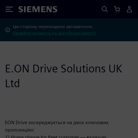
Siemens
Цю сторінку перекладено автоматично.
Перейти натомість до англійської версії?
E.ON Drive Solutions UK
Ltd
EON Drive зосереджується на двох ключових
пропозиціях:
1) Home charge for fleet customer — включає