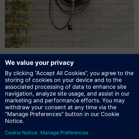
Home charging for fleet customers
Комплексні рішення для зарядки житлових будинків
для водіїв автопарку. Наші експерти встановлюють
зарядні пристрої, керовані за допомогою нашого
додатка, реєструють витрати на енергію для
відшкодування та забезпечують всебічну пос...
Докладніше